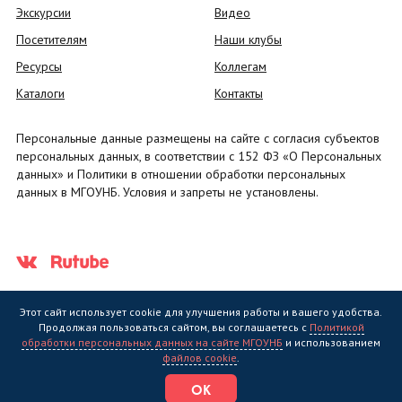
Экскурсии
Видео
Посетителям
Наши клубы
Ресурсы
Коллегам
Каталоги
Контакты
Персональные данные размещены на сайте с согласия субъектов
персональных данных, в соответствии с 152 ФЗ «О Персональных
данных» и Политики в отношении обработки персональных
данных в МГОУНБ. Условия и запреты не установлены.
Этот сайт использует cookie для улучшения работы и вашего удобства.
Продолжая пользоваться сайтом, вы соглашаетесь с
Политикой
обработки персональных данных на сайте МГОУНБ
и использованием
Государственное областное бюджетное учреждение культуры
файлов cookie
.
"Мурманская государственная областная универсальная научная
библиотека" (МГОУНБ) © 2006 - 2026
ОК