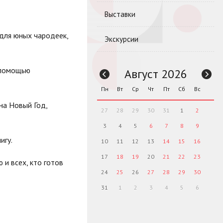
Выставки
для юных чародеек,
Экскурсии
 помощью
Август 2026
Пн
Вт
Ср
Чт
Пт
Сб
Вс
на Новый Год,
27
28
29
30
31
1
2
3
4
5
6
7
8
9
игу.
10
11
12
13
14
15
16
17
18
19
20
21
22
23
и всех, кто готов
24
25
26
27
28
29
30
31
1
2
3
4
5
6