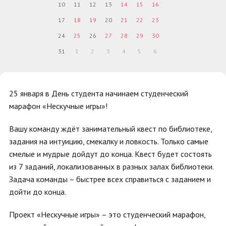
10
11
12
13
14
15
16
17
18
19
20
21
22
23
24
25
26
27
28
29
30
31
1
2
3
4
5
6
25 января в День студента начинаем студенческий
марафон «Нескучные игры»!
Вашу команду ждёт занимательный квест по библиотеке,
задания на интуицию, смекалку и ловкость. Только самые
смелые и мудрые дойдут до конца. Квест будет состоять
из 7 заданий, локализованных в разных залах библиотеки.
Задача команды – быстрее всех справиться с заданием и
дойти до конца.
Проект «Нескучные игры» – это студенческий марафон,