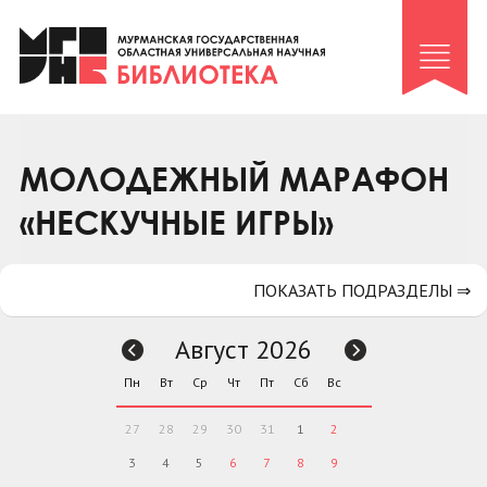
Клуб «Гиря и сельдерей»
Клуб «Семейный архив»
Клуб гидов
Коллегам
МОЛОДЕЖНЫЙ МАРАФОН
Контакты
«НЕСКУЧНЫЕ ИГРЫ»
ПОКАЗАТЬ ПОДРАЗДЕЛЫ ⇒
Август 2026
Пн
Вт
Ср
Чт
Пт
Сб
Вс
27
28
29
30
31
1
2
3
4
5
6
7
8
9