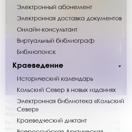
Электронный абонемент
Электронная доставка документов
Онлайн-консультант
Виртуальный библиограф
Библиопоиск
Краеведение
Исторический календарь
Кольский Север в новых изданиях
Электронная библиотека «Кольский
Анна Кирьянова
Лавандовая книга. Притчи-озарения, которые
Север»
подарят умиротворение и надежду
Краеведческий диктант
Как лавандовое поле, в которое можно погрузиться, когда
хочется обрести ясность и умиротворение... «Лавандовая
Всероссийская Арктическая