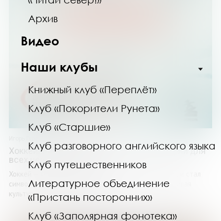
Архив
Видео
Наши клубы
Книжный клуб «Переплёт»
Клуб «Покорители Рунета»
Клуб «Старшие»
Игорь Гурфинкель
Клуб разговорного английского языка
Хоккейные байки. Захватывающие истории для
всех ценителей хоккея
Клуб путешественников
Хоккей — спорт, который покорил миллионы сердец и стал
Литературное объединение
символом силы, скорости и командного духа. Это целая
культура, которая связывает ...
«Пристань посторонних»
Клуб «Заполярная фонотека»