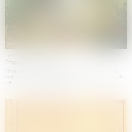
Луиза Олкотт
Старомодная девушка
Четырнадцатилетняя Полли Милтон приезжает в Бостон,
чтобы погостить у подруги Фанни Шоу. Девушке, выросшей в
небогатой семье провинциального ...