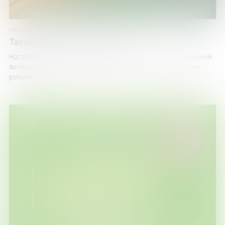
Наталья Елецкая
Таёжный, до востребования
Наталья Елецкая – писатель-прозаик, лауреат национальной
литературной премии «Рукопись года». Своим дебютным
романом ...