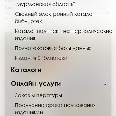
России
"Мурманская область"
Откройте для себя сокровища древнерусского зодчества,
окунувшись в путешествие по городам Золотого кольца. Эта
Сводный электронный каталог
книга приглашает вас совершить ...
библиотек
Каталог подписки на периодические
издания
Полнотекстовые базы данных
Издания Библиотеки
Каталоги
Онлайн-услуги
Заказ литературы
Продление срока пользования
изданиями