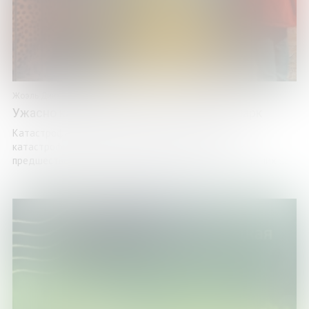
Жоэль Диккер
Ужасно катастрофический поход в зоопарк
Катастрофа никогда не приходит одна. Ужасно
катастрофическому походу школьников в зоопарк
предшествовала целая серия катастроф, и первая из них ...