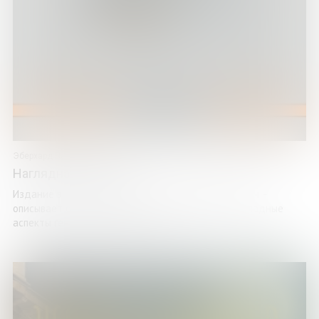
Эберхард Пассарг
Наглядная генетика
Издание в наглядной форме – в виде цветных схем –
описывает основы, последние достижения и прикладные
аспекты генетики, одной из самых ...