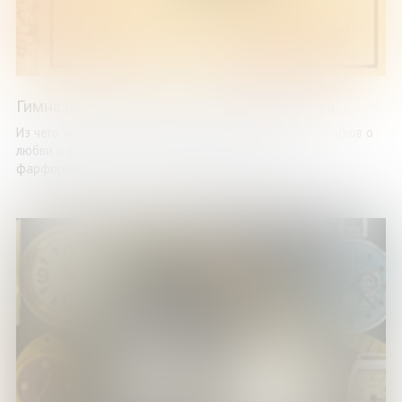
Гимназистки. Истории о девочках XIX века
Из чего же сделаны девчонки XIX века? Может, из стихов о
любви и взглядов украдкой, из речи французской и
фарфоровых кукол? А ещё из арифметики, ...