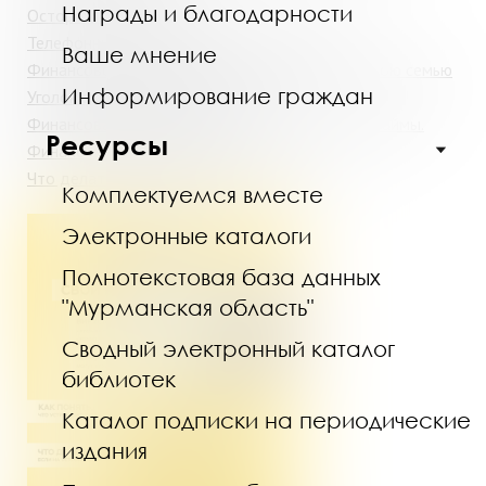
Награды и благодарности
Осторожно: мошенники!
Телефонные мошенники: подмена номера
Ваше мнение
Финансовое мошенничество: защити себя и свою семью
Информирование граждан
Уголок финансовой грамотности
Финансовая грамотность: Вклады. Кредиты и займы.
Ресурсы
Финансовое планирование
Что делать, если с карты украли деньги?
Комплектуемся вместе
Электронные каталоги
Полнотекстовая база данных
"Мурманская область"
Сводный электронный каталог
библиотек
Каталог подписки на периодические
издания