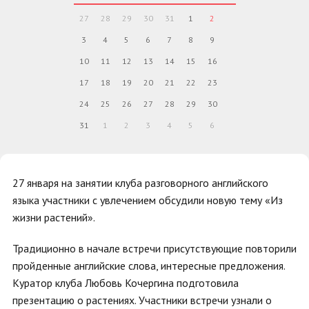
27
28
29
30
31
1
2
3
4
5
6
7
8
9
10
11
12
13
14
15
16
17
18
19
20
21
22
23
24
25
26
27
28
29
30
31
1
2
3
4
5
6
27 января на занятии клуба разговорного английского
языка участники с увлечением обсудили новую тему «Из
жизни растений».
Традиционно в начале встречи присутствующие повторили
пройденные английские слова, интересные предложения.
Куратор клуба Любовь Кочергина подготовила
презентацию о растениях. Участники встречи узнали о