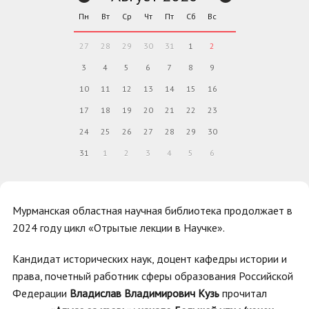
Пн
Вт
Ср
Чт
Пт
Сб
Вс
27
28
29
30
31
1
2
3
4
5
6
7
8
9
10
11
12
13
14
15
16
17
18
19
20
21
22
23
24
25
26
27
28
29
30
31
1
2
3
4
5
6
Мурманская областная научная библиотека продолжает в
2024 году цикл «Отрытые лекции в Научке».
Кандидат исторических наук, доцент кафедры истории и
права, почетный работник сферы образования Российской
Федерации
Владислав Владимирович Кузь
прочитал