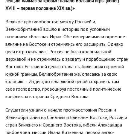
лекцию
«Алмаз за кровь»: начало Большой игры (конец
XVIII – первая половина XIX вв.)»
Великое противоборство между Россией и
Великобританией вошло в историю под условным
названием «Большая Игра». Обе империи имели огромное
влияние на Востоке и стремились его расширить. Однако
цели их различались. Россия не была колониальной
державой и не стремилась к захвату и порабощению стран
Востока. Ее главной целью стала стабилизация огромной
южной границы. Великобритания же, опасаясь за свою
колонию – Индию, хотела любой ценой сохранить там
свое господство, провоцируя постоянные политические
конфликты в странах Среднего Востока.
Слушатели узнали о начале противостояния России и
Великобритании на Среднем и Ближнем Востоке, России и
стран Ближнего и Среднего Востока, гибели Александра
Грибоедова, миссии Ивана Виткевича, первой англо-