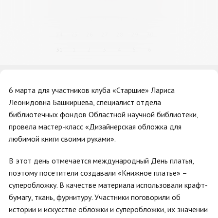
10
11
12
13
14
15
16
17
18
19
20
21
22
23
24
25
26
27
28
29
30
31
1
2
3
4
5
6
6 марта для участников клуба «Старшие» Лариса
Леонидовна Башкирцева, специалист отдела
библиотечных фондов Областной научной библиотеки,
провела мастер-класс «Дизайнерская обложка для
любимой книги своими руками».
В этот день отмечается международный День платья,
поэтому посетители создавали «Книжное платье» –
суперобложку. В качестве материала использовали крафт-
бумагу, ткань, фурнитуру. Участники поговорили об
истории и искусстве обложки и суперобложки, их значении