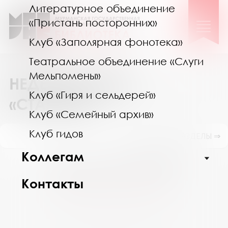
Литературное объединение
«Пристань посторонних»
Клуб «Заполярная фонотека»
Театральное объединение «Слуги
Мельпомены»
НЕДЕЛЯ В КЛУБЕ
Клуб «Гиря и сельдерей»
«СТАРШИЕ»
Клуб «Семейный архив»
Клуб гидов
ПОКАЗАТЬ ПОДРАЗДЕЛЫ ⇒
Коллегам
Август 2026
Пн
Вт
Ср
Чт
Пт
Сб
Вс
Контакты
27
28
29
30
31
1
2
3
4
5
6
7
8
9