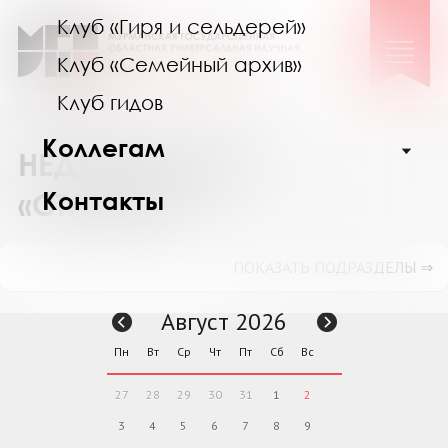
Клуб «Гиря и сельдерей»
Клуб «Семейный архив»
Клуб гидов
Коллегам
НЕДЕЛЯ В КЛУБЕ
Контакты
«СТАРШИЕ»
ПОКАЗАТЬ ПОДРАЗДЕЛЫ ⇒
Август 2026
Пн
Вт
Ср
Чт
Пт
Сб
Вс
27
28
29
30
31
1
2
3
4
5
6
7
8
9