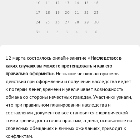
10
11
12
13
14
15
16
17
18
19
20
21
22
23
24
25
26
27
28
29
30
31
1
2
3
4
5
6
12 марта состоялось онлайн-занятие «
Наследство: в
каких случаях вы можете претендовать и как его
правильно оформить».
Незнание четких алгоритмов
действий при оформлении и получении наследства ведет
к потерям денег, времени и увеличивает возможность
обмана со стороны нечестных граждан. Участники узнали,
что при правильном планировании наследства и
составлении документов все становится с юридической
точки зрения достаточно простым, а дела, основанные на
словесных обещаниях и личных ожиданиях, приводят к
конфликтам.