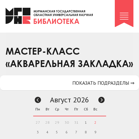
Клуб «Гиря и сельдерей»
Клуб «Семейный архив»
Клуб гидов
Коллегам
МАСТЕР-КЛАСС
Контакты
«АКВАРЕЛЬНАЯ ЗАКЛАДКА»
ПОКАЗАТЬ ПОДРАЗДЕЛЫ ⇒
Август 2026
Пн
Вт
Ср
Чт
Пт
Сб
Вс
27
28
29
30
31
1
2
3
4
5
6
7
8
9