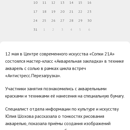
10
11
12
13
14
15
16
17
18
19
20
21
22
23
24
25
26
27
28
29
30
31
1
2
3
4
5
6
12 мая в Центре современного искусства «Сопки 21А»
состоялся мастер-класс «Акварельная закладка» в технике
акварель с солью в рамках цикла встреч
«Антистресс.Перезагрузка».
Участники занятия познакомились с акварельными
красками и техниками её нанесения на специальную бумагу.
Специалист отдела информации по культуре и искусству
Юлия Шохова рассказала о тонкостях рисования
акварелью, показала приёмы создания изображений