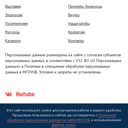
Выставки
Проекты. Конкурсы
Экскурсии
Видео
Посетителям
Наши клубы
Ресурсы
Коллегам
Каталоги
Контакты
Персональные данные размещены на сайте с согласия субъектов
персональных данных, в соответствии с 152 ФЗ «О Персональных
данных» и Политики в отношении обработки персональных
данных в МГОУНБ. Условия и запреты не установлены.
Этот сайт использует cookie для улучшения работы и вашего удобства.
Продолжая пользоваться сайтом, вы соглашаетесь с
Политикой
обработки персональных данных на сайте МГОУНБ
и использованием
Государственное областное бюджетное учреждение культуры
файлов cookie
.