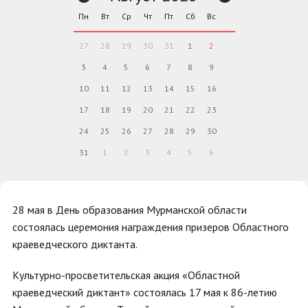
Пн
Вт
Ср
Чт
Пт
Сб
Вс
27
28
29
30
31
1
2
3
4
5
6
7
8
9
10
11
12
13
14
15
16
17
18
19
20
21
22
23
24
25
26
27
28
29
30
31
1
2
3
4
5
6
28 мая в День образования Мурманской области
состоялась церемония награждения призеров Областного
краеведческого диктанта.
Культурно-просветительская акция «Областной
краеведческий диктант» состоялась 17 мая к 86-летию