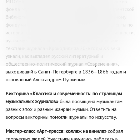
МГОУНБ. Особое внимание было уделено периодике из
фонда Мурманского Регионального Центра Президентской
библиотеки. Благодаря ее оцифрованному уникальному
фонду читатели могут получить важнейшие документы по
истории, теории и практике российской государственности,
русскому языку. Учащиеся познакомились с полными
текстами журнала «Крокодил» за 20-е годы XX века,
узнали, как выглядел русский литературный и
общественно-политический журнал «Современник»,
выходивший в Санкт-Петербурге в 1836–1866 годах и
основанный Александром Пушкиным.
В
икторина «Классика и современность: по страницам
музыкальных журналов»
была
посвящена музыкантам
разных эпох и разным жанрам музыки. Ответить на
вопросы викторины помогли журналы по искусству.
Мастер-класс «Арт-пресса: коллаж на виниле»
собрал
творческих людей. Участники
научились работать в