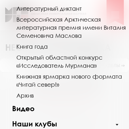
Литературный диктант
Всероссийская Арктическая
литературная премия имени Виталия
Семеновича Маслова
НЕСКУЧНАЯ ПЕРИОДИКА
Книга года
Открытый областной конкурс
«Исследователь Мурмана»
ПОКАЗАТЬ ПОДРАЗДЕЛЫ ⇒
Книжная ярмарка нового формата
Август 2026
«Читай север!»
Пн
Вт
Ср
Чт
Пт
Сб
Вс
Архив
27
28
29
30
31
1
2
Видео
3
4
5
6
7
8
9
10
11
12
13
14
15
16
Наши клубы
17
18
19
20
21
22
23