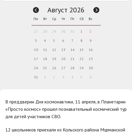
Август 2026
Пн
Вт
Ср
Чт
Пт
Сб
Вс
27
28
29
30
31
1
2
3
4
5
6
7
8
9
10
11
12
13
14
15
16
17
18
19
20
21
22
23
24
25
26
27
28
29
30
31
1
2
3
4
5
6
В преддверии Дня космонавтики, 11 апреля, в Планетарии
«Просто космос» прошел познавательный космический тур
для детей участников СВО.
12 школьников приехали из Кольского района Мурманской