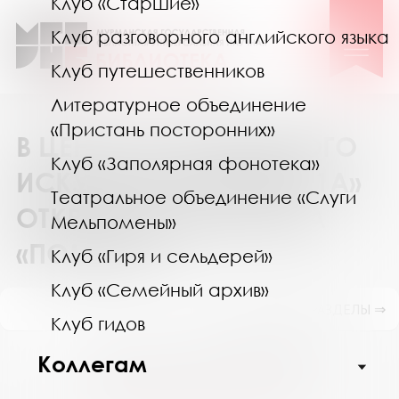
Клуб «Старшие»
Клуб разговорного английского языка
Клуб путешественников
Литературное объединение
«Пристань посторонних»
В ЦЕНТРЕ СОВРЕМЕННОГО
Клуб «Заполярная фонотека»
ИСКУССТВА «СОПКИ 21А»
Театральное объединение «Слуги
ОТКРЫЛАСЬ ВЫСТАВКА
Мельпомены»
«ПОМНИМ...»
Клуб «Гиря и сельдерей»
Клуб «Семейный архив»
ПОКАЗАТЬ ПОДРАЗДЕЛЫ ⇒
Клуб гидов
Август 2026
Коллегам
Пн
Вт
Ср
Чт
Пт
Сб
Вс