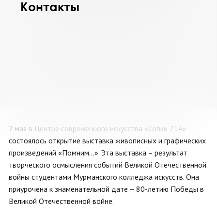
Контакты
27
28
29
30
31
1
2
3
4
5
6
7
8
9
10
11
12
13
14
15
16
17
18
19
20
21
22
23
24
25
26
27
28
29
30
31
1
2
3
4
5
6
7 мая в Центре современного искусства «Сопки 21А»
состоялось открытие выставка живописных и графических
произведений «Помним...». Эта выставка – результат
творческого осмысления событий Великой Отечественной
войны студентами Мурманского колледжа искусств. Она
приурочена к знаменательной дате – 80-летию Победы в
Великой Отечественной войне.