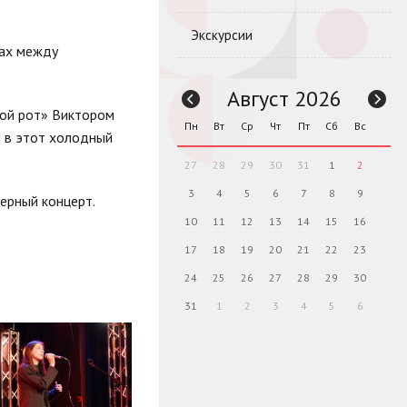
Экскурсии
вах между
Август 2026
рой рот» Виктором
Пн
Вт
Ср
Чт
Пт
Сб
Вс
м в этот холодный
27
28
29
30
31
1
2
3
4
5
6
7
8
9
ерный концерт.
10
11
12
13
14
15
16
17
18
19
20
21
22
23
24
25
26
27
28
29
30
31
1
2
3
4
5
6