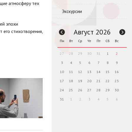
ющие атмосферу тех
Экскурсии
щей эпохи
Август 2026
т его стихотворения,
Пн
Вт
Ср
Чт
Пт
Сб
Вс
27
28
29
30
31
1
2
3
4
5
6
7
8
9
10
11
12
13
14
15
16
17
18
19
20
21
22
23
24
25
26
27
28
29
30
31
1
2
3
4
5
6