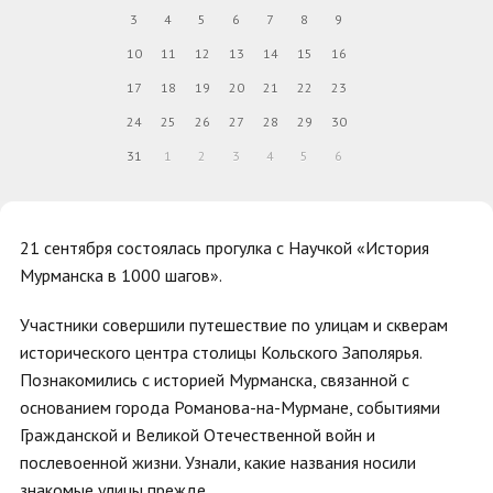
3
4
5
6
7
8
9
10
11
12
13
14
15
16
17
18
19
20
21
22
23
24
25
26
27
28
29
30
31
1
2
3
4
5
6
21 сентября состоялась прогулка с Научкой «История
Мурманска в 1000 шагов».
Участники совершили путешествие по улицам и скверам
исторического центра столицы Кольского Заполярья.
Познакомились с историей Мурманска, связанной с
основанием города Романова-на-Мурмане, событиями
Гражданской и Великой Отечественной войн и
послевоенной жизни. Узнали, какие названия носили
знакомые улицы прежде.