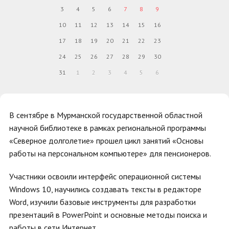
3
4
5
6
7
8
9
10
11
12
13
14
15
16
17
18
19
20
21
22
23
24
25
26
27
28
29
30
31
1
2
3
4
5
6
В сентябре в Мурманской государственной областной
научной библиотеке в рамках региональной программы
«Северное долголетие» прошел цикл занятий «Основы
работы на персональном компьютере» для пенсионеров.
Участники освоили интерфейс операционной системы
Windows 10, научились создавать тексты в редакторе
Word, изучили базовые инструменты для разработки
презентаций в PowerPoint и основные методы поиска и
работы в сети Интернет.