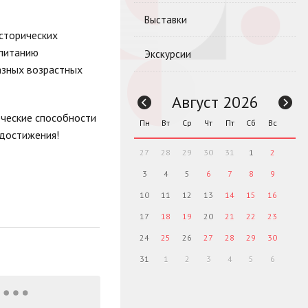
Выставки
исторических
спитанию
Экскурсии
азных возрастных
Август 2026
рческие способности
Пн
Вт
Ср
Чт
Пт
Сб
Вс
 достижения!
27
28
29
30
31
1
2
3
4
5
6
7
8
9
10
11
12
13
14
15
16
17
18
19
20
21
22
23
24
25
26
27
28
29
30
31
1
2
3
4
5
6