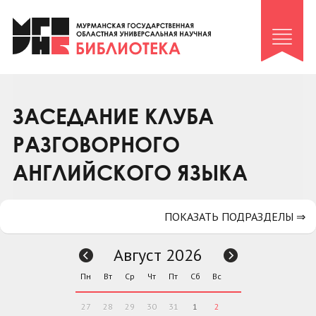
Клуб «Гиря и сельдерей»
Клуб «Семейный архив»
Клуб гидов
Коллегам
ЗАСЕДАНИЕ КЛУБА
Контакты
РАЗГОВОРНОГО
АНГЛИЙСКОГО ЯЗЫКА
ПОКАЗАТЬ ПОДРАЗДЕЛЫ ⇒
Август 2026
Пн
Вт
Ср
Чт
Пт
Сб
Вс
27
28
29
30
31
1
2