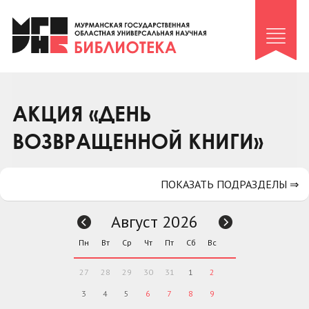
Клуб «Гиря и сельдерей»
Клуб «Семейный архив»
Клуб гидов
Коллегам
АКЦИЯ «ДЕНЬ
Контакты
ВОЗВРАЩЕННОЙ КНИГИ»
ПОКАЗАТЬ ПОДРАЗДЕЛЫ ⇒
Август 2026
Пн
Вт
Ср
Чт
Пт
Сб
Вс
27
28
29
30
31
1
2
3
4
5
6
7
8
9