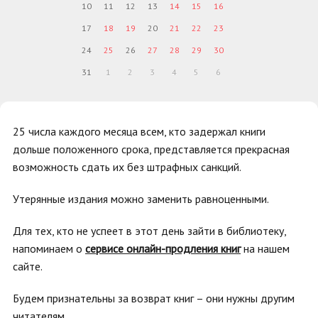
10
11
12
13
14
15
16
17
18
19
20
21
22
23
24
25
26
27
28
29
30
31
1
2
3
4
5
6
25 числа каждого месяца всем, кто задержал книги
дольше положенного срока, представляется прекрасная
возможность сдать их без штрафных санкций.
Утерянные издания можно заменить равноценными.
Для тех, кто не успеет в этот день зайти в библиотеку,
напоминаем о
сервисе онлайн-продления книг
на нашем
сайте.
Будем признательны за возврат книг – они нужны другим
читателям.