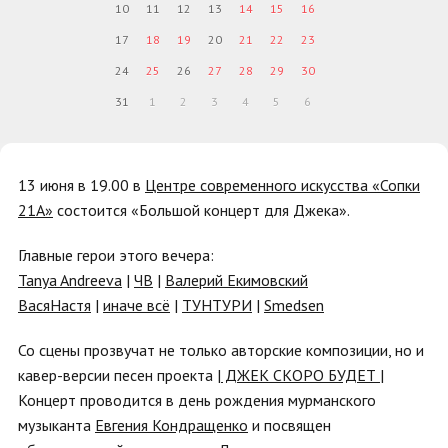
10
11
12
13
14
15
16
17
18
19
20
21
22
23
24
25
26
27
28
29
30
31
1
2
3
4
5
6
13 июня в 19.00 в
Центре современного искусства «Сопки
21А»
состоится «Большой концерт для Джека».
Главные герои этого вечера:
Tanya Andreeva
|
ЧВ
|
Валерий Екимовский
ВасяНастя
|
иначе всё
|
ТУНТУРИ
|
Smedsen
Со сцены прозвучат не только авторские композиции, но и
кавер-версии песен проекта
| ДЖЕК СКОРО БУДЕТ |
Концерт проводится в день рождения мурманского
музыканта
Евгения Кондращенко
и посвящен