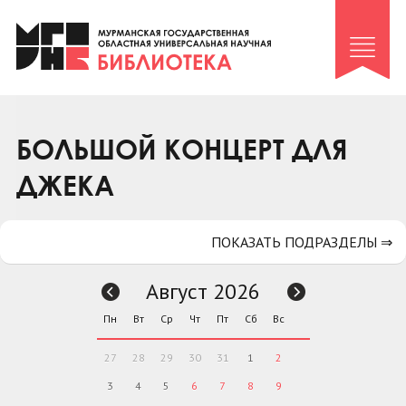
Клуб «Гиря и сельдерей»
Клуб «Семейный архив»
Клуб гидов
Коллегам
БОЛЬШОЙ КОНЦЕРТ ДЛЯ
Контакты
ДЖЕКА
ПОКАЗАТЬ ПОДРАЗДЕЛЫ ⇒
Август 2026
Пн
Вт
Ср
Чт
Пт
Сб
Вс
27
28
29
30
31
1
2
3
4
5
6
7
8
9