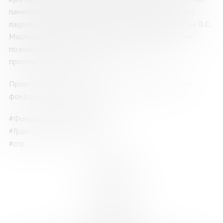
памятника Кириллу и Мефодию. Творческая встреча с
лауреатами и членами экспертного совета Премии им. В.С.
Маслова предоставит возможность всем желающим
познакомиться с творчеством литераторов,
прославляющих Арктику.
Проект реализуется при поддержке Президентского
фонда культурных инициатив.
#Фондкультурныхинициатив
#Грантдлякреативныхкоманд
#спр
ПРОГРАММА
29-31 мая 2026 г.
г. Мурманск