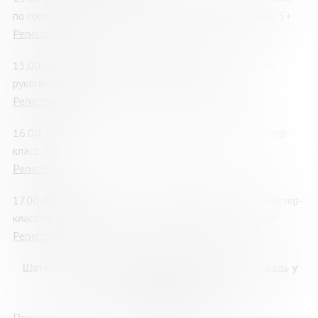
по городам Мурманской области, игровая программа, 5+
Регистрация
15.00-16.00 «Мои места родные»: выставка детских
рукописных книг из фонда музея МОДЮБ, 6+
Регистрация
16.00-17.00 «Книжка-малышка своими руками»: мастер-
класс, 8+
Регистрация
17.00-18.00 «Путешествие по Северному сиянию»: мастер-
класс по сборке спилс-карт Мурманской области, 10+
Регистрация
Шатёр, уличная площадка, ул. Пушкинская, 3 (площадь у
ДК им. С.М. Кирова)
Презентации книг и издательских проектов, встречи с