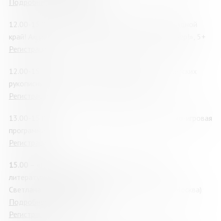
Подробнее о мероприятии
12.00-15.00
–
Заполярный вернисаж: поздравь родной
край! Акция в рамках книжной ярмарки «Читай север!», 5+
Регистрация
12.00-15.00
–
«Мои места родные»: выставка детских
рукописных книг из фонда музея МОДЮБ, 6+
Регистрация
13.00-15.00
–
«С нами не соскучишься»: творческо-игровая
программа, 5+
Регистрация
15.00
– «Первая строка»: презентация детского
литературного журнала, 6+
Светлана Белова, писатель, историк-краевед, (г. Москва)
Подробнее о мероприятии
Регистрация