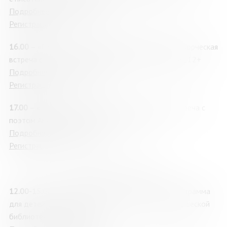
Подробнее о мероприятии
Регистрация
16.00
– «Поэзия – русская национальная идея»: творческая
встреча с поэтом Андреем Коровиным (г. Москва), 12+
Подробнее о мероприятии
Регистрация
17.00
– «Несказки для взрослых»: творческая встреча с
поэтом Андреем Звягиным (г. Москва), 12+
Подробнее о мероприятии
Регистрация
Лаборатория «Альтшуллер»
12.00-15.00
– «Книжный переполох»: игровая программа
для детей от Мурманской областной детско-юношеской
библиотеки (МОДЮБ)