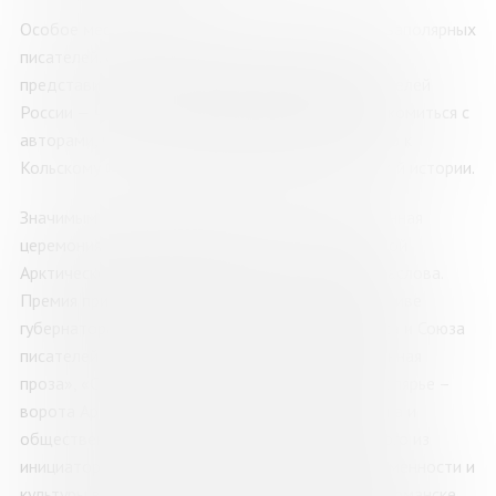
Особое место в программе займёт творчество заполярных
писателей. Собственную насыщенную программу
представит Мурманское отделение Союза писателей
России — читатели получат возможность познакомиться с
авторами, чьи произведения пронизаны любовью к
Кольскому Северу, его суровой природе и богатой истории.
Значимым событием ярмарки станет торжественная
церемония награждения лауреатов Всероссийской
Арктической литературной премии имени В.С. Маслова.
Премия присуждается раз в два года по инициативе
губернатора Мурманской области Андрея Чибиса и Союза
писателей России в трёх номинациях: «Современная
проза», «Современная поэзия» и «Кольское Заполярье –
ворота Арктики» и носит имя писателя, полярника и
общественного деятеля Виталия Маслова, одного из
инициаторов возрождения Дня славянской письменности и
культуры в России и автора идеи установки в Мурманске