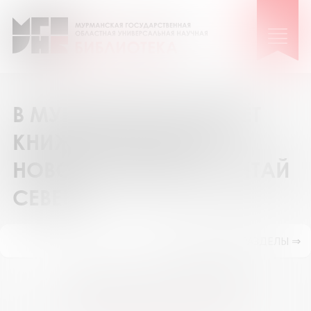
В МУРМАНСКЕ ПРОЙДЁТ
КНИЖНАЯ ЯРМАРКА
НОВОГО ФОРМАТА «ЧИТАЙ
СЕВЕР!»
ПОКАЗАТЬ ПОДРАЗДЕЛЫ ⇒
Август 2026
Пн
Вт
Ср
Чт
Пт
Сб
Вс