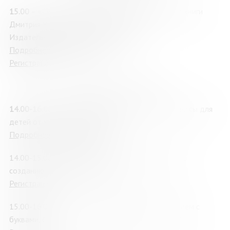
15.00
– «Север, которого не было»: презентация книги
Дмитрия Ермолаева (г. Мурманск), 12+
Издательство «Паулсен» (г. Москва)
Подробнее о мероприятии
Регистрация
Лаборатория «Альтшуллер»
14.00-16.00
– «Книжный переполох», мастер-классы для
детей от мурманских библиотек
Подробнее о мероприятии
14.00-15.00 «Звериная история»: мастер-класс по
созданию веселого рассказа, 7+
Регистрация
15.00-16.00 «Веселый английский алфавит»: играем с
буквами, 6+