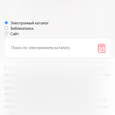
27
28
29
30
31
1
2
3
4
5
6
7
8
9
Электронный каталог
10
11
12
13
14
15
16
Библиопоиск
17
18
19
20
21
22
23
Сайт
24
25
26
27
28
29
30
31
1
2
3
4
5
6
С 29 по 31 мая 2026 года Мурманск станет эпицентром
литературной жизни Заполярья. В столице Русской Арктики
состоится
книжная ярмарка нового формата «Читай
север!»
, объединяющая традиции русского слова и
актуальные культурные тренды. В Дни Мурманской
области масштабное событие проводит Союз писателей
России в рамках проекта «Центр культурного притяжения
— Россия» при поддержке Президентского фонда