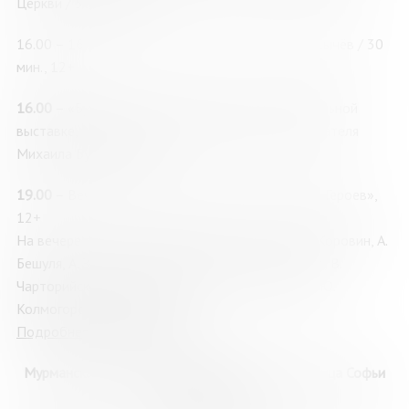
Церкви / 50 мин., 12+
16.00 – 16.30 Фильм «Памятник», реж. Андрей Сычёв / 30
мин., 12+
16.00
– «Булгаков»: арт-медиация по концептуальной
выставке, посвящённой творчеству русского писателя
Михаила Булгакова, 12+
19.00
– Вечер поэзии и авторской песни «Земля Героев»,
12+
На вечере выступят литераторы: Я. Березкин, А.Коровин, А.
Бешуля, А. Звягин, И. Виноградов, М. Чистоногова, В.
Чарторийский, Д. Ермолаев, А.Рыжов, Е. Белоус, Ю.
Колмогорова, А. Герасенко.
Подробнее о мероприятии
Мурманская областная научная библиотека, улица Софьи
Перовской, 21А