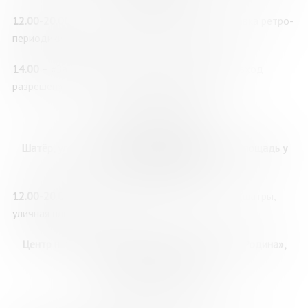
12.00-20.00
–
«Пресс-поход на Арктику»: выставка ретро-
периодики об истории Кольского Севера, 12+
14.00
– «За семью печатями, или Посторонним вход
разрешён»: экскурсия по книгохранению, 12+
31 мая, воскресенье
Шатёр, уличная площадка, ул. Пушкинская, 3 (площадь у
ДК им. С.М. Кирова)
12.00-20.00
– Книжная ярмарка: продажа книг, (шатры,
уличная площадка)
Центр научно-технологического творчества «Родина»,
улица Ленинградская, 26
Амфитеатр
«Стругацкие»