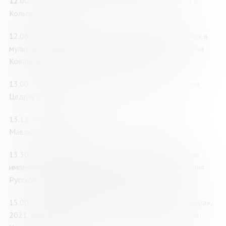
12.00
– Киномарафон «Кольский экран»: киноленты о
Кольском Севере
12.06 – 13.00 Серия детских мультфильмов «Мурманск в
мульт-азбуке», 2025-2026, реж. Анастасия Лукина, Анна
Коваленко, Татьяна Головина / 54 мин., 6+
13.00 – 13.12 Фильм «Зимняя сказка», 2024, реж. Анна
Цедрик / 12 мин., 6+
13.12 – 13.17 Фильм «Щи», 2022, реж. Екатерина
Мавлютова / 5 мин., 6+
13.30 – 14.55 Фильм «Кольский Север в царствование
императора Николая II», 2021, Мурманская митрополия
Русской Православной Церкви / 1 ч. 25 мин., 12+
15.00 – 15.50 Фильм «Первопроходцы Крайнего Севера»,
2021, Мурманская митрополия Русской Православной