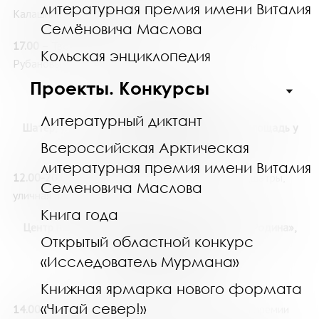
литературная премия имени Виталия
Калашниковым (г. Воронеж), 12+
Семёновича Маслова
17.00
– Творческая встреча с писателем Андреем
Кольская энциклопедия
Рубановым (г. Москва), 12+
Проекты. Конкурсы
30 мая, суббота
Литературный диктант
Шатёр, уличная площадка, ул. Пушкинская, 3 (площадь у
ДК им. С.М. Кирова)
Всероссийская Арктическая
литературная премия имени Виталия
12.00-20.00
– Книжная ярмарка: продажа книг, (шатры,
Семеновича Маслова
уличная площадка)
Книга года
Центр научно-технологического творчества «Родина»,
Открытый областной конкурс
улица Ленинградская, 26
«Исследователь Мурмана»
Амфитеатр
«Стругацкие»
Книжная ярмарка нового формата
«Читай север!»
14.00
– Торжественное открытие литературной премии