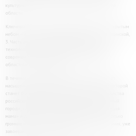
культурных инициатив и Правительства Мурманской
области.
Ключевые активности ярмарки развернутся под открытым
небом — в центре города Мурманска на улице Пушкинской,
3. Часть активностей пройдет в Центре научно-
технологического творчества «Родина» и Центре
современного искусства «Сопки 21А» Мурманской
областной научной библиотеки.
В течение трех дней северян и гостей региона ждет
насыщенная программа, центральным элементом которой
станет большая книжная ярмарка с участием множества
российских издательств, таких как «Паулсен», «Белый
город», «Аквилегия-М», «Добрый великан», «Молодая
мама» и других. Они представят в Мурманске не только
громкие новинки, но и проверенные временем издания, уже
завоевавшие любовь читателей.