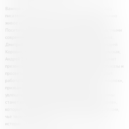
Важной особенностью ярмарки станет диалог между
писателями и читателями — всеми, кому небезразлично
живое слово и судьба отечественной литературы.
Посетителей ждет серия творческих встреч с известными
современными авторами, такими как Андрей Рубанов,
Дмитрий Ищенко, Ян Березкин, Андрей Кулюкин, Андрей
Коровин, Михаил Калашников, Екатерина Тимашпольская,
Андрей Звягин и многими другими. Программу дополнят
презентации книг, творческие мастер-классы, кинопоказы и
просветительские экскурсии. Для юных северян будет
работать интерактивная площадка «Книжный переполох»,
призванная превратить знакомство с книгой в
увлекательное приключение. Кульминацией программы
станет вечер поэзии и авторской песни «Земля Героев»,
который объединит авторов из разных регионов России,
чье творчество посвящено героическим страницам
истории нашей страны.