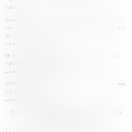
писателями
14.00
– «Приют пастуха»: презентация психологического
романа писателя, психолога Натальи Сурьевой, (г. Москва),
12+
Подробнее о мероприятии
16.00
– «Служу книге. Служу слову»: творческая встреча с
писателем Андреем Рубановым (г. Москва), 12+
Подробнее о мероприятии
17.00
–
Творческая встреча с поэтом Андреем Коровиным
(г. Москва), 12+
Подробнее о мероприятии
Центр современного искусства «21А», зрительный зал,
улица Софьи Перовской, 21А