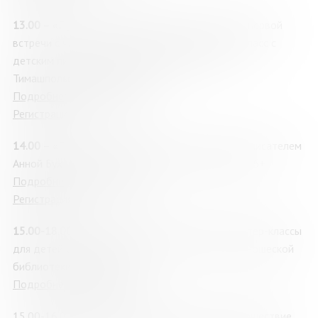
13.00
– «Путь книги от момента ее задумки до первой
встречи с читателями: интерактивный мастер-класс с
детским писателем, педагогом Екатериной
Тимашпольской, (г. Москва), 6+
Подробнее о мероприятии
Регистрация
14.00
– «Пишем сказку вместе»: игра с детским писателем
Анной Бухтияровой (Анна Андим), (г. Краснодар), 6+
Подробнее о мероприятии
Регистрация
15.00-18.00
– Книжный переполох»: игры и мастер-классы
для детей от Мурманской областной детско-юношеской
библиотеки (МОДЮБ)
Подробнее о мероприятии
15.00-16.00 «Разноцветный калейдоскоп»: путешествие