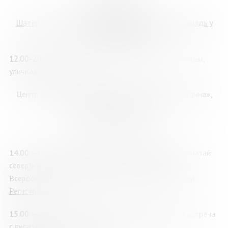
29 мая, пятница
Шатёр, уличная площадка, ул. Пушкинская, 3 (площадь у
ДК им. С.М. Кирова)
12.00-20.00
– Книжная ярмарка: продажа книг, (шатры,
уличная площадка)
Центр научно-технологического творчества «Родина»,
улица Ленинградская, 26
Амфитеатр
«Стругацкие»
14.00
– Официальное открытие книжной ярмарки «Читай
север!» и награждение лауреатов и дипломантов
Всероссийской Арктической премии им. В.С. Маслова
Регистрация
15.00
– «Найти свой идеальный мир»: творческая встреча
с писателем Дмитрием Ищенко, (г. Мурманск), 12+