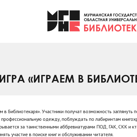
ГРА «ИГРАЕМ В БИБЛИОТ
ем в Библиотекаря». Участники получат возможность заглянуть п
ь профессиональную одежду, поблуждать по лабиринтам книгох
крывается за таинственными аббревиатурами ПОД, ГАК, СКК и к
инять участие в поиске книг и обслуживании читателя.