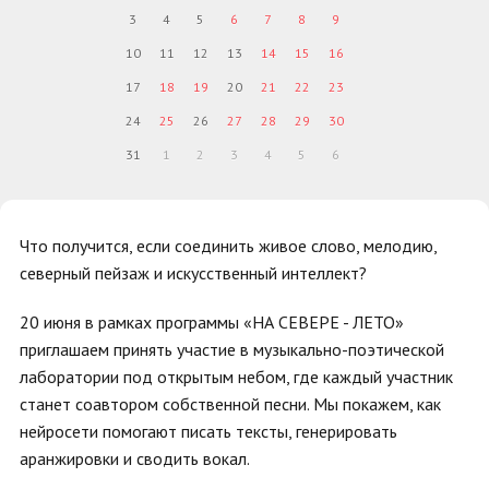
3
4
5
6
7
8
9
10
11
12
13
14
15
16
17
18
19
20
21
22
23
24
25
26
27
28
29
30
31
1
2
3
4
5
6
Что получится, если соединить живое слово, мелодию,
северный пейзаж и искусственный интеллект?
20 июня в рамках программы «НА СЕВЕРЕ - ЛЕТО»
приглашаем принять участие в музыкально-поэтической
лаборатории под открытым небом, где каждый участник
станет соавтором собственной песни. Мы покажем, как
нейросети помогают писать тексты, генерировать
аранжировки и сводить вокал.