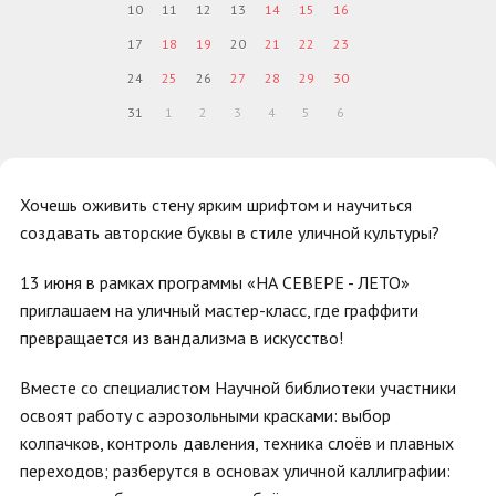
10
11
12
13
14
15
16
17
18
19
20
21
22
23
24
25
26
27
28
29
30
31
1
2
3
4
5
6
Хочешь оживить стену ярким шрифтом и научиться
создавать авторские буквы в стиле уличной культуры?
13 июня в рамках программы «НА СЕВЕРЕ - ЛЕТО»
приглашаем на уличный мастер-класс, где граффити
превращается из вандализма в искусство!
Вместе со специалистом Научной библиотеки участники
освоят работу с аэрозольными красками: выбор
колпачков, контроль давления, техника слоёв и плавных
переходов; разберутся в основах уличной каллиграфии: