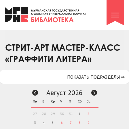
Клуб «Гиря и сельдерей»
Клуб «Семейный архив»
Клуб гидов
Коллегам
СТРИТ-АРТ МАСТЕР-КЛАСС
Контакты
«ГРАФФИТИ ЛИТЕРА»
ПОКАЗАТЬ ПОДРАЗДЕЛЫ ⇒
Август 2026
Пн
Вт
Ср
Чт
Пт
Сб
Вс
27
28
29
30
31
1
2
3
4
5
6
7
8
9