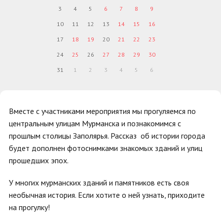
3
4
5
6
7
8
9
10
11
12
13
14
15
16
17
18
19
20
21
22
23
24
25
26
27
28
29
30
31
1
2
3
4
5
6
Вместе с участниками мероприятия мы прогуляемся по
центральным улицам Мурманска и познакомимся с
прошлым столицы Заполярья. Рассказ об истории города
будет дополнен фотоснимками знакомых зданий и улиц
прошедших эпох.
У многих мурманских зданий и памятников есть своя
необычная история. Если хотите о ней узнать, приходите
на прогулку!