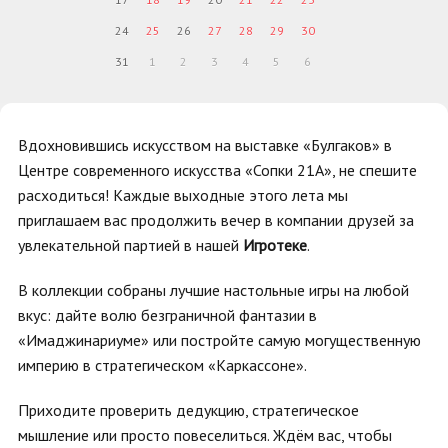
24
25
26
27
28
29
30
31
1
2
3
4
5
6
Вдохновившись искусством на выставке «Булгаков» в
Центре современного искусства «Сопки 21А», не спешите
расходиться! Каждые выходные этого лета мы
приглашаем вас продолжить вечер в компании друзей за
увлекательной партией в нашей
Игротеке
.
В коллекции собраны лучшие настольные игры на любой
вкус: дайте волю безграничной фантазии в
«Имаджинариуме» или постройте самую могущественную
империю в стратегическом «Каркассоне».
Приходите проверить дедукцию, стратегическое
мышление или просто повеселиться. Ждём вас, чтобы