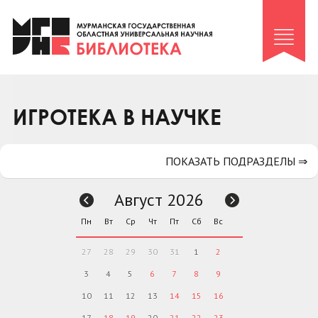
Клуб «Гиря и сельдерей»
Клуб «Семейный архив»
Клуб гидов
Коллегам
ИГРОТЕКА В НАУЧКЕ
Контакты
ПОКАЗАТЬ ПОДРАЗДЕЛЫ ⇒
Август 2026
Пн
Вт
Ср
Чт
Пт
Сб
Вс
27
28
29
30
31
1
2
3
4
5
6
7
8
9
10
11
12
13
14
15
16
17
18
19
20
21
22
23