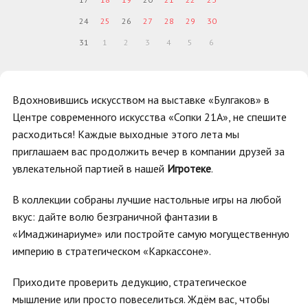
24
25
26
27
28
29
30
31
1
2
3
4
5
6
Вдохновившись искусством на выставке «Булгаков» в
Центре современного искусства «Сопки 21А», не спешите
расходиться! Каждые выходные этого лета мы
приглашаем вас продолжить вечер в компании друзей за
увлекательной партией в нашей
Игротеке
.
В коллекции собраны лучшие настольные игры на любой
вкус: дайте волю безграничной фантазии в
«Имаджинариуме» или постройте самую могущественную
империю в стратегическом «Каркассоне».
Приходите проверить дедукцию, стратегическое
мышление или просто повеселиться. Ждём вас, чтобы