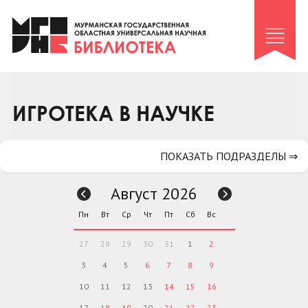
Клуб «Гиря и сельдерей»
Клуб «Семейный архив»
Клуб гидов
Коллегам
ИГРОТЕКА В НАУЧКЕ
Контакты
ПОКАЗАТЬ ПОДРАЗДЕЛЫ ⇒
Август 2026
Пн
Вт
Ср
Чт
Пт
Сб
Вс
27
28
29
30
31
1
2
3
4
5
6
7
8
9
10
11
12
13
14
15
16
17
18
19
20
21
22
23