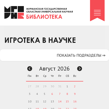
Клуб «Гиря и сельдерей»
Клуб «Семейный архив»
Клуб гидов
Коллегам
ИГРОТЕКА В НАУЧКЕ
Контакты
ПОКАЗАТЬ ПОДРАЗДЕЛЫ ⇒
Август 2026
Пн
Вт
Ср
Чт
Пт
Сб
Вс
27
28
29
30
31
1
2
3
4
5
6
7
8
9
10
11
12
13
14
15
16
17
18
19
20
21
22
23