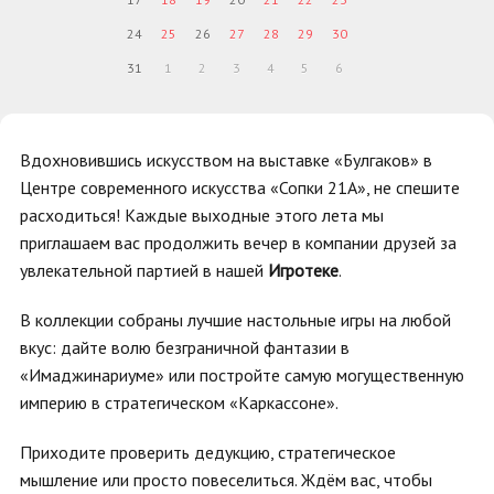
24
25
26
27
28
29
30
31
1
2
3
4
5
6
Вдохновившись искусством на выставке «Булгаков» в
Центре современного искусства «Сопки 21А», не спешите
расходиться! Каждые выходные этого лета мы
приглашаем вас продолжить вечер в компании друзей за
увлекательной партией в нашей
Игротеке
.
В коллекции собраны лучшие настольные игры на любой
вкус: дайте волю безграничной фантазии в
«Имаджинариуме» или постройте самую могущественную
империю в стратегическом «Каркассоне».
Приходите проверить дедукцию, стратегическое
мышление или просто повеселиться. Ждём вас, чтобы