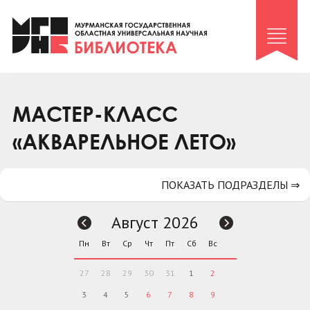
Клуб «Гиря и сельдерей»
Клуб «Семейный архив»
Клуб гидов
Коллегам
МАСТЕР-КЛАСС
Контакты
«АКВАРЕЛЬНОЕ ЛЕТО»
ПОКАЗАТЬ ПОДРАЗДЕЛЫ ⇒
Август 2026
Пн
Вт
Ср
Чт
Пт
Сб
Вс
27
28
29
30
31
1
2
3
4
5
6
7
8
9