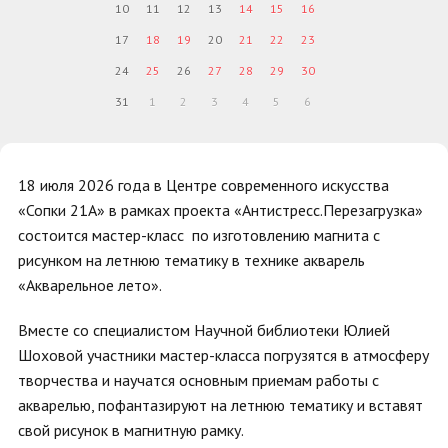
10
11
12
13
14
15
16
17
18
19
20
21
22
23
24
25
26
27
28
29
30
31
1
2
3
4
5
6
18 июля 2026 года в Центре современного искусства
«Сопки 21А» в рамках проекта «Антистресс.Перезагрузка»
состоится мастер-класс по изготовлению магнита с
рисунком на летнюю тематику в технике акварель
«Акварельное лето».
Вместе со специалистом Научной библиотеки Юлией
Шоховой участники мастер-класса погрузятся в атмосферу
творчества и научатся основным приемам работы с
акварелью, пофантазируют на летнюю тематику и вставят
свой рисунок в магнитную рамку.