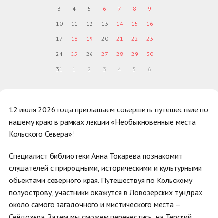
3
4
5
6
7
8
9
10
11
12
13
14
15
16
17
18
19
20
21
22
23
24
25
26
27
28
29
30
31
1
2
3
4
5
6
12 июля 2026 года приглашаем совершить путешествие по
нашему краю в рамках лекции «Необыкновенные места
Кольского Севера»!
Специалист библиотеки Анна Токарева познакомит
слушателей с природными, историческими и культурными
объектами северного края. Путешествуя по Кольскому
полуострову, участники окажутся в Ловозерских тундрах
около самого загадочного и мистического места –
Сейдозера. Затем мы сможем перенестись на Терский