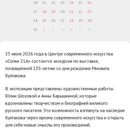
10
11
12
13
14
15
16
17
18
19
20
21
22
23
24
25
26
27
28
29
30
31
1
2
3
4
5
6
25 июля 2026 года в Центре современного искусства
«Сопки 21А» состоится экскурсия по выставке,
посвящённой 135-летию со дня рождения Михаила
Булгакова.
В экспозиции представлены художественные работы
Юлии Шоховой и Анны Барышкиной, которые
вдохновлены творчеством и биографией великого
русского писателя. Это возможность взглянуть на наследие
Булгакова через призму современного искусства и открыть
для себя новые смыслы его произведений.