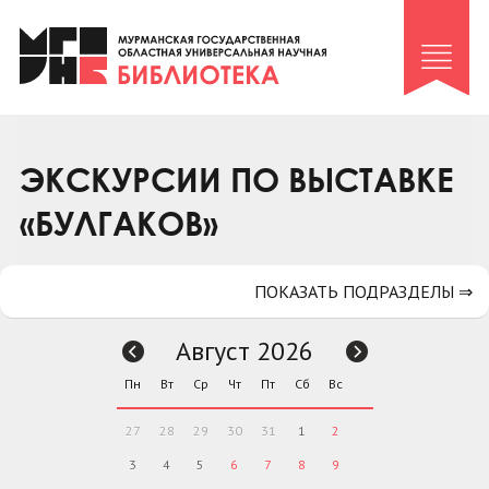
Клуб «Гиря и сельдерей»
Клуб «Семейный архив»
Клуб гидов
Коллегам
ЭКСКУРСИИ ПО ВЫСТАВКЕ
Контакты
«БУЛГАКОВ»
ПОКАЗАТЬ ПОДРАЗДЕЛЫ ⇒
Август 2026
Пн
Вт
Ср
Чт
Пт
Сб
Вс
27
28
29
30
31
1
2
3
4
5
6
7
8
9