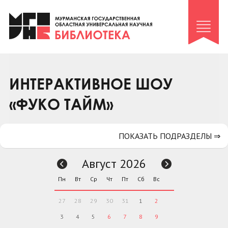
Клуб «Гиря и сельдерей»
Клуб «Семейный архив»
Клуб гидов
Коллегам
ИНТЕРАКТИВНОЕ ШОУ
Контакты
«ФУКО ТАЙМ»
ПОКАЗАТЬ ПОДРАЗДЕЛЫ ⇒
Август 2026
Пн
Вт
Ср
Чт
Пт
Сб
Вс
27
28
29
30
31
1
2
3
4
5
6
7
8
9