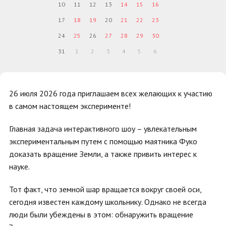
10
11
12
13
14
15
16
17
18
19
20
21
22
23
24
25
26
27
28
29
30
31
1
2
3
4
5
6
26 июля 2026 года приглашаем всех желающих к участию
в самом настоящем эксперименте!
Главная задача интерактивного шоу – увлекательным
экспериментальным путем с помощью маятника Фуко
доказать вращение Земли, а также привить интерес к
науке.
Тот факт, что земной шар вращается вокруг своей оси,
сегодня известен каждому школьнику. Однако не всегда
люди были убеждены в этом: обнаружить вращение