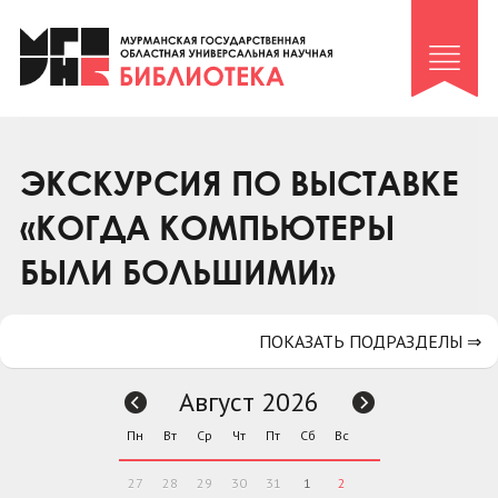
Клуб «Гиря и сельдерей»
Клуб «Семейный архив»
Клуб гидов
Коллегам
ЭКСКУРСИЯ ПО ВЫСТАВКЕ
Контакты
«КОГДА КОМПЬЮТЕРЫ
БЫЛИ БОЛЬШИМИ»
ПОКАЗАТЬ ПОДРАЗДЕЛЫ ⇒
Август 2026
Пн
Вт
Ср
Чт
Пт
Сб
Вс
27
28
29
30
31
1
2