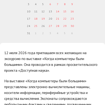
3
4
5
6
7
8
9
10
11
12
13
14
15
16
17
18
19
20
21
22
23
24
25
26
27
28
29
30
31
1
2
3
4
5
6
12 июля 2026 года приглашаем всех желающих на
экскурсию по выставке «Когда компьютеры были
большими». Она проводится в рамках просветительского
проекта «Доступная наука».
На выставке «Когда компьютеры были большими»
представлены электронно-вычислительные машины,
носители информации, периферийные устройства и
средства вычисления. Экспонаты сопровождаются
любопытными фактами и сведениями, посвященными