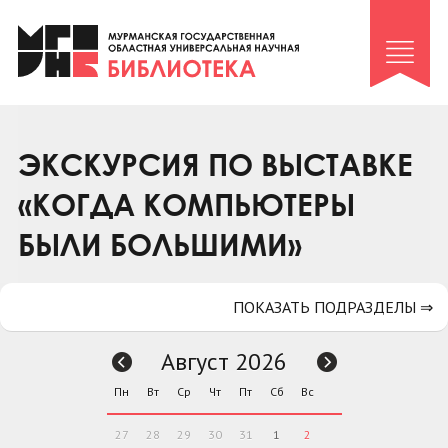
Клуб «Гиря и сельдерей»
Клуб «Семейный архив»
Клуб гидов
Коллегам
ЭКСКУРСИЯ ПО ВЫСТАВКЕ
Контакты
«КОГДА КОМПЬЮТЕРЫ
БЫЛИ БОЛЬШИМИ»
ПОКАЗАТЬ ПОДРАЗДЕЛЫ ⇒
Август 2026
Пн
Вт
Ср
Чт
Пт
Сб
Вс
27
28
29
30
31
1
2