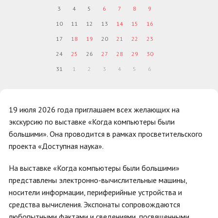
3
4
5
6
7
8
9
10
11
12
13
14
15
16
17
18
19
20
21
22
23
24
25
26
27
28
29
30
31
1
2
3
4
5
6
19 июля 2026 года приглашаем всех желающих на
экскурсию по выставке «Когда компьютеры были
большими». Она проводится в рамках просветительского
проекта «Доступная наука».
На выставке «Когда компьютеры были большими»
представлены электронно-вычислительные машины,
носители информации, периферийные устройства и
средства вычисления. Экспонаты сопровождаются
любопытными фактами и сведениями, посвященными