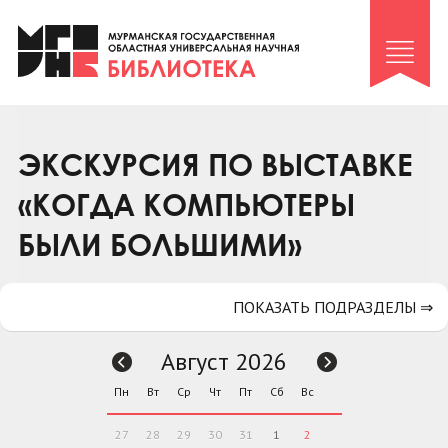
Клуб «Гиря и сельдерей»
Клуб «Семейный архив»
Клуб гидов
Коллегам
ЭКСКУРСИЯ ПО ВЫСТАВКЕ
Контакты
«КОГДА КОМПЬЮТЕРЫ
БЫЛИ БОЛЬШИМИ»
ПОКАЗАТЬ ПОДРАЗДЕЛЫ ⇒
Август 2026
Пн
Вт
Ср
Чт
Пт
Сб
Вс
27
28
29
30
31
1
2