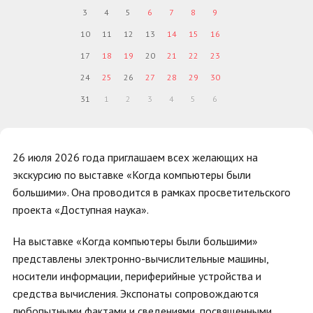
3
4
5
6
7
8
9
10
11
12
13
14
15
16
17
18
19
20
21
22
23
24
25
26
27
28
29
30
31
1
2
3
4
5
6
26 июля 2026 года приглашаем всех желающих на
экскурсию по выставке «Когда компьютеры были
большими». Она проводится в рамках просветительского
проекта «Доступная наука».
На выставке «Когда компьютеры были большими»
представлены электронно-вычислительные машины,
носители информации, периферийные устройства и
средства вычисления. Экспонаты сопровождаются
любопытными фактами и сведениями, посвященными