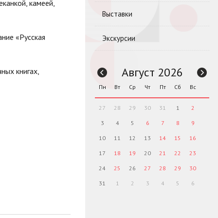
еканкой, камеей,
Выставки
ание «Русская
Экскурсии
Август 2026
ных книгах,
Пн
Вт
Ср
Чт
Пт
Сб
Вс
27
28
29
30
31
1
2
3
4
5
6
7
8
9
10
11
12
13
14
15
16
17
18
19
20
21
22
23
24
25
26
27
28
29
30
31
1
2
3
4
5
6