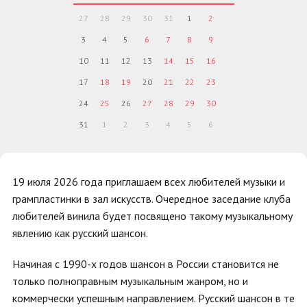
27
28
29
30
31
1
2
3
4
5
6
7
8
9
10
11
12
13
14
15
16
17
18
19
20
21
22
23
24
25
26
27
28
29
30
31
1
2
3
4
5
6
19 июля 2026 года приглашаем всех любителей музыки и
грампластинки в зал искусств. Очередное заседание клуба
любителей винила будет посвящено такому музыкальному
явлению как русский шансон.
Начиная с 1990-х годов шансон в России становится не
только полноправным музыкальным жанром, но и
коммерчески успешным направлением. Русский шансон в те