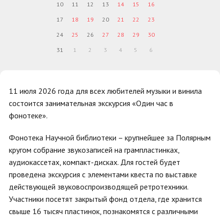
10
11
12
13
14
15
16
17
18
19
20
21
22
23
24
25
26
27
28
29
30
31
1
2
3
4
5
6
11 июля 2026 года для всех любителей музыки и винила
состоится занимательная экскурсия «Один час в
фонотеке».
Фонотека Научной библиотеки – крупнейшее за Полярным
кругом собрание звукозаписей на грампластинках,
аудиокассетах, компакт-дисках. Для гостей будет
проведена экскурсия с элементами квеста по выставке
действующей звуковоспроизводящей ретротехники.
Участники посетят закрытый фонд отдела, где хранится
свыше 16 тысяч пластинок, познакомятся с различными