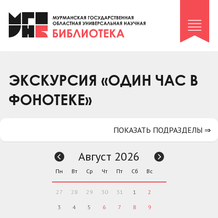
Клуб «Гиря и сельдерей»
Клуб «Семейный архив»
Клуб гидов
Коллегам
ЭКСКУРСИЯ «ОДИН ЧАС В
Контакты
ФОНОТЕКЕ»
ПОКАЗАТЬ ПОДРАЗДЕЛЫ ⇒
Август 2026
Пн
Вт
Ср
Чт
Пт
Сб
Вс
27
28
29
30
31
1
2
3
4
5
6
7
8
9