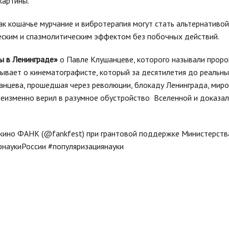
картины.
ак кошачье мурчание и вибротерапия могут стать альтернативо
еским и спазмолитическим эффектом без побочных действий.
 в Ленинграде»
о Павле Клушанцеве, которого называли прор
зывает о кинематографисте, который за десятилетия до реальн
анцева, прошедшая через революции, блокаду Ленинграда, миро
 неизменно верил в разумное обустройство Вселенной и доказал,
 кино ФАНК (@fankfest) при грантовой поддержке Министерства
наукиРоссии #популяризациянауки