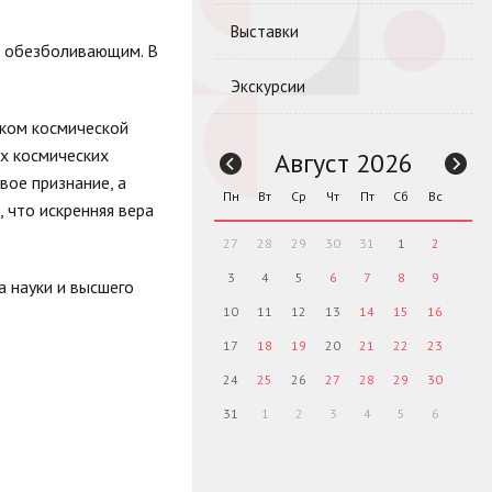
Выставки
й обезболивающим. В
Экскурсии
оком космической
ых космических
Август 2026
вое признание, а
Пн
Вт
Ср
Чт
Пт
Сб
Вс
 что искренняя вера
27
28
29
30
31
1
2
3
4
5
6
7
8
9
 науки и высшего
10
11
12
13
14
15
16
17
18
19
20
21
22
23
24
25
26
27
28
29
30
31
1
2
3
4
5
6