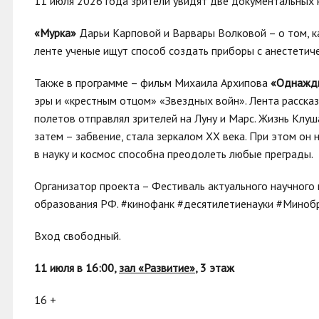
11 июля 2026 года зрители увидят две документальных 
«Мурка»
Дарьи Карповой и Варвары Волковой – о том, к
ленте ученые ищут способ создать приборы с анестетич
Также в программе – фильм Михаила Архипова
«Однажды
эры и «крестным отцом» «Звездных войн». Лента расска
полетов отправлял зрителей на Луну и Марс. Жизнь Клуш
затем – забвение, стала зеркалом XX века. При этом он
в науку и космос способна преодолеть любые преграды.
Организатор проекта – Фестиваль актуального научного
образования РФ. #кинофанк #десятилетиенауки #Минобр
Вход свободный.
11 июля в 16:00,
зал «Развитие»
, 3 этаж
16 +