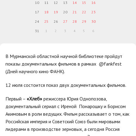
10
11
12
13
14
15
16
17
18
19
20
21
22
23
24
25
26
27
28
29
30
31
1
2
3
4
5
6
В Мурманской областной научной библиотеке пройдут
показы документальных фильмов в рамках @fankfest
(Дней научного кино ФАНК).
12 июля состоится показ двух документальных фильмов.
Первый –
«Хлеб»
режиссера Юрия Однопозова,
документальный сериал с Иреной Понарошку и Борисом
Акимовым в роли ведущих. Фильм рассказывает о том, как
Российская империя и Советский Союз были мировыми
лидерами в производстве зерновых, а сегодня Россия