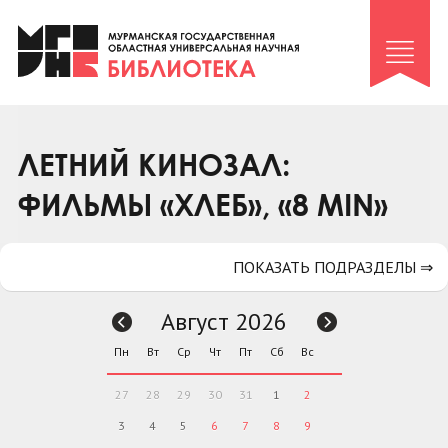
Клуб «Гиря и сельдерей»
Клуб «Семейный архив»
Клуб гидов
Коллегам
ЛЕТНИЙ КИНОЗАЛ:
Контакты
ФИЛЬМЫ «ХЛЕБ», «8 MIN»
ПОКАЗАТЬ ПОДРАЗДЕЛЫ ⇒
Август 2026
Пн
Вт
Ср
Чт
Пт
Сб
Вс
27
28
29
30
31
1
2
3
4
5
6
7
8
9