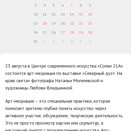
3
4
5
6
7
8
9
10
11
12
13
14
15
16
17
18
19
20
21
22
23
24
25
26
27
28
29
30
31
1
2
3
4
5
6
23 августа в Центре современного искусства «Сопки 21А»
состоится арт-медиация по выставке «Северный дуэт. На
краю света» фотографа Натальи Могилевской и
художницы Любови Владыкиной.
Арт-медиация – это специальная практика, которая
помогает зрителю глубже понять искусство через
активное участие, обсуждение, творческую деятельность.
Это не просто просмотр картин или скульптур, а
настоящий диалог с произведением искусства. Арт-