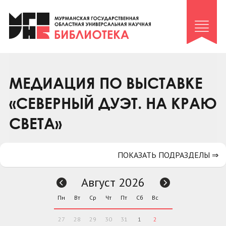
Клуб «Гиря и сельдерей»
Клуб «Семейный архив»
Клуб гидов
Коллегам
МЕДИАЦИЯ ПО ВЫСТАВКЕ
Контакты
«СЕВЕРНЫЙ ДУЭТ. НА КРАЮ
СВЕТА»
ПОКАЗАТЬ ПОДРАЗДЕЛЫ ⇒
Август 2026
Пн
Вт
Ср
Чт
Пт
Сб
Вс
27
28
29
30
31
1
2