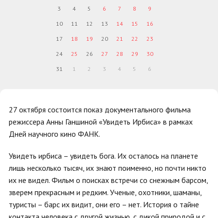
3
4
5
6
7
8
9
10
11
12
13
14
15
16
17
18
19
20
21
22
23
24
25
26
27
28
29
30
31
1
2
3
4
5
6
27 октября состоится показ документального фильма
режиссера Анны Ганшиной «Увидеть Ирбиса» в рамках
Дней научного кино ФАНК.
Увидеть ирбиса – увидеть бога. Их осталось на планете
лишь несколько тысяч, их знают поименно, но почти никто
их не видел. Фильм о поисках встречи со снежным барсом,
зверем прекрасным и редким. Ученые, охотники, шаманы,
туристы – барс их видит, они его – нет. История о тайне
контакта человека с другой жизнью, с дикой природой и с