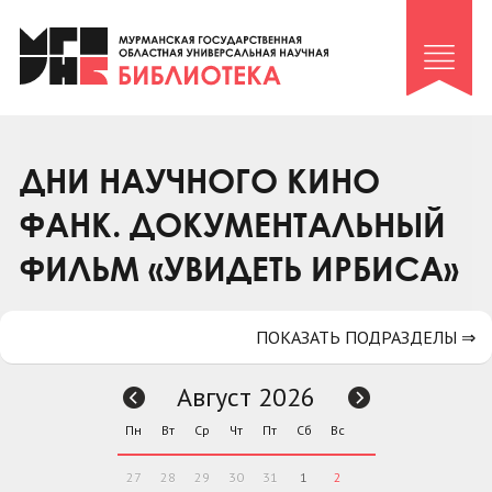
Клуб «Гиря и сельдерей»
Клуб «Семейный архив»
Клуб гидов
Коллегам
ДНИ НАУЧНОГО КИНО
Контакты
ФАНК. ДОКУМЕНТАЛЬНЫЙ
ФИЛЬМ «УВИДЕТЬ ИРБИСА»
ПОКАЗАТЬ ПОДРАЗДЕЛЫ ⇒
Август 2026
Пн
Вт
Ср
Чт
Пт
Сб
Вс
27
28
29
30
31
1
2