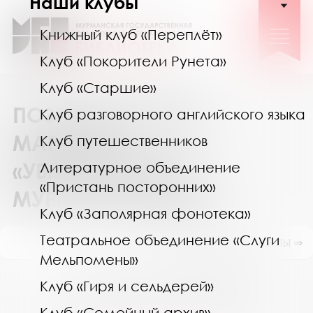
Наши клубы
Книжный клуб «Переплёт»
Клуб «Покорители Рунета»
Клуб «Старшие»
ПОЗНАВАТЕЛЬНЫЙ
Клуб разговорного английского языка
МАРАФОН
Клуб путешественников
«УВЛЕКАТЕЛЬНОЕ
Литературное объединение
«Пристань посторонних»
МУРМАНОВЕДЕНИЕ»
Клуб «Заполярная фонотека»
Театральное объединение «Слуги
ПОКАЗАТЬ ПОДРАЗДЕЛЫ ⇒
Мельпомены»
Август 2026
Клуб «Гиря и сельдерей»
Пн
Вт
Ср
Чт
Пт
Сб
Вс
Клуб «Семейный архив»