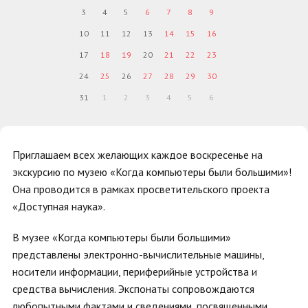
3
4
5
6
7
8
9
10
11
12
13
14
15
16
17
18
19
20
21
22
23
24
25
26
27
28
29
30
31
1
2
3
4
5
6
Приглашаем всех желающих каждое воскресенье на
экскурсию по музею «Когда компьютеры были большими»!
Она проводится в рамках просветительского проекта
«Доступная наука».
В музее «Когда компьютеры были большими»
представлены электронно-вычислительные машины,
носители информации, периферийные устройства и
средства вычисления. Экспонаты сопровождаются
любопытными фактами и сведениями, посвященными