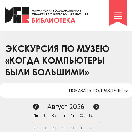
Клуб «Гиря и сельдерей»
Клуб «Семейный архив»
Клуб гидов
Коллегам
ЭКСКУРСИЯ ПО МУЗЕЮ
Контакты
«КОГДА КОМПЬЮТЕРЫ
БЫЛИ БОЛЬШИМИ»
ПОКАЗАТЬ ПОДРАЗДЕЛЫ ⇒
Август 2026
Пн
Вт
Ср
Чт
Пт
Сб
Вс
27
28
29
30
31
1
2