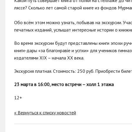
Какой путь совершает книга от полки на стеллаже до чи
ляссе? Сколько лет самой старой книге из фондов Мурм
Обо всём этом можно узнать, побывав на экскурсии. Уча
печатных изданий, услышат интересные истории о книжн
Во время экскурсии будут представлены книги эпохи ручн
книги-дары «за благонравie и успѣхи» для учеников гим
издателями XIX – начала XX века.
Экскурсия платная. Стоимость: 250 руб. Приобрести би
23 марта в 16:00, место встречи – холл 1 этажа
12+
« Вернуться к списку новостей