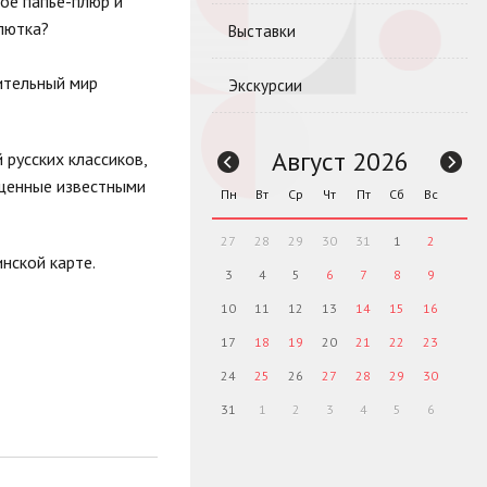
кое папье-плюр и
лютка?
Выставки
вительный мир
Экскурсии
Август 2026
 русских классиков,
ущенные известными
Пн
Вт
Ср
Чт
Пт
Сб
Вс
27
28
29
30
31
1
2
нской карте.
3
4
5
6
7
8
9
10
11
12
13
14
15
16
17
18
19
20
21
22
23
24
25
26
27
28
29
30
31
1
2
3
4
5
6