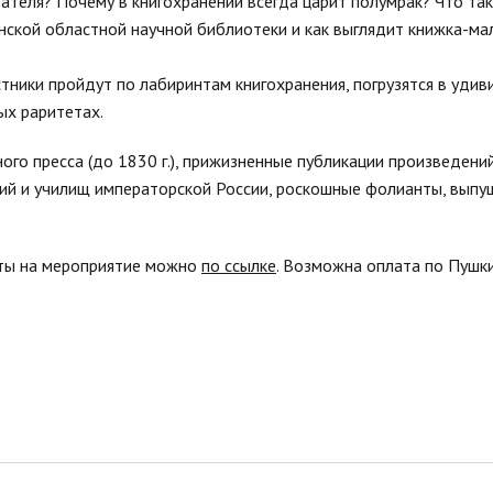
тателя? Почему в книгохранении всегда царит полумрак? Что та
анской областной научной библиотеки и как выглядит книжка-ма
стники пройдут по лабиринтам книгохранения, погрузятся в уди
ых раритетах.
ого пресса (до 1830 г.), прижизненные публикации произведений
назий и училищ императорской России, роскошные фолианты, вып
леты на мероприятие можно
по ссылке
. Возможна оплата по Пушки