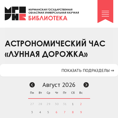
Клуб «Гиря и сельдерей»
Клуб «Семейный архив»
Клуб гидов
Коллегам
АСТРОНОМИЧЕСКИЙ ЧАС
Контакты
«ЛУННАЯ ДОРОЖКА»
ПОКАЗАТЬ ПОДРАЗДЕЛЫ ⇒
Август 2026
Пн
Вт
Ср
Чт
Пт
Сб
Вс
27
28
29
30
31
1
2
3
4
5
6
7
8
9