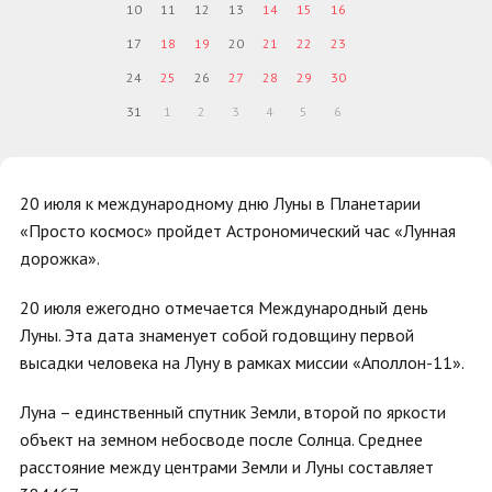
10
11
12
13
14
15
16
17
18
19
20
21
22
23
24
25
26
27
28
29
30
31
1
2
3
4
5
6
20 июля к международному дню Луны в Планетарии
«Просто космос» пройдет Астрономический час «Лунная
дорожка».
20 июля ежегодно отмечается Международный день
Луны. Эта дата знаменует собой годовщину первой
высадки человека на Луну в рамках миссии «Аполлон-11».
Луна – единственный спутник Земли, второй по яркости
объект на земном небосводе после Солнца. Среднее
расстояние между центрами Земли и Луны составляет