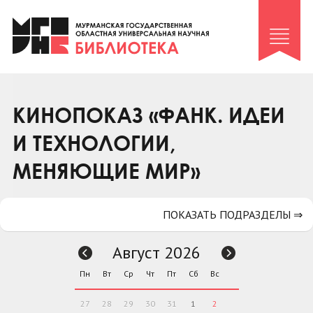
Клуб «Гиря и сельдерей»
Клуб «Семейный архив»
Клуб гидов
Коллегам
КИНОПОКАЗ «ФАНК. ИДЕИ
Контакты
И ТЕХНОЛОГИИ,
МЕНЯЮЩИЕ МИР»
ПОКАЗАТЬ ПОДРАЗДЕЛЫ ⇒
Август 2026
Пн
Вт
Ср
Чт
Пт
Сб
Вс
27
28
29
30
31
1
2