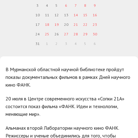
3
4
5
6
7
8
9
10
11
12
13
14
15
16
17
18
19
20
21
22
23
24
25
26
27
28
29
30
31
1
2
3
4
5
6
В Мурманской областной научной библиотеке пройдут
показы документальных фильмов в рамках Дней научного
кино ФАНК.
20 июля в Центре современного искусства «Сопки 21А»
состоится показ фильма «ФАНК. Идеи и технологии,
меняющие мир».
Альманах второй Лаборатории научного кино ФАНК.
Режиссеры и ученые объединились для того, чтобы