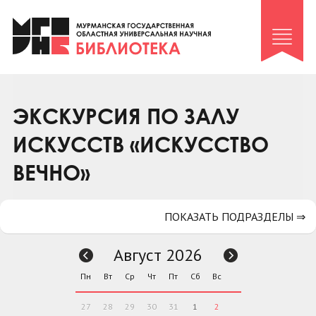
Клуб «Гиря и сельдерей»
Клуб «Семейный архив»
Клуб гидов
Коллегам
ЭКСКУРСИЯ ПО ЗАЛУ
Контакты
ИСКУССТВ «ИСКУССТВО
ВЕЧНО»
ПОКАЗАТЬ ПОДРАЗДЕЛЫ ⇒
Август 2026
Пн
Вт
Ср
Чт
Пт
Сб
Вс
27
28
29
30
31
1
2