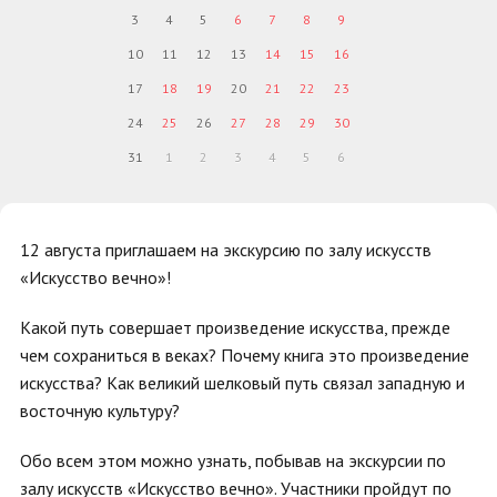
3
4
5
6
7
8
9
10
11
12
13
14
15
16
17
18
19
20
21
22
23
24
25
26
27
28
29
30
31
1
2
3
4
5
6
12 августа приглашаем на экскурсию по залу искусств
«Искусство вечно»!
Какой путь совершает произведение искусства, прежде
чем сохраниться в веках? Почему книга это произведение
искусства? Как великий шелковый путь связал западную и
восточную культуру?
Обо всем этом можно узнать, побывав на экскурсии по
залу искусств «Искусство вечно». Участники пройдут по